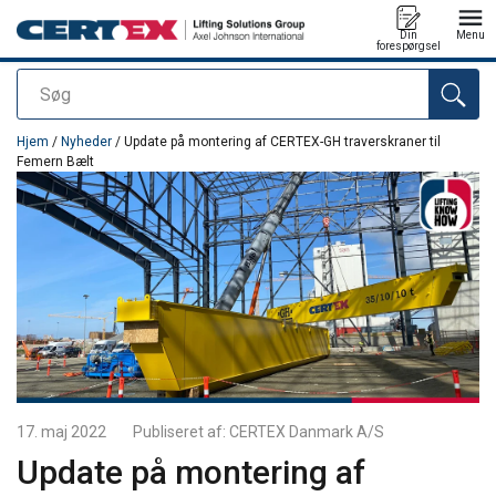
Din
Menu
forespørgsel
Søg
Produktet blev tilføjet til din forespørgsel
Hjem
/
Nyheder
/ Update på montering af CERTEX-GH traverskraner til
Femern Bælt
17. maj 2022
Publiseret af:
CERTEX Danmark A/S
Update på montering af