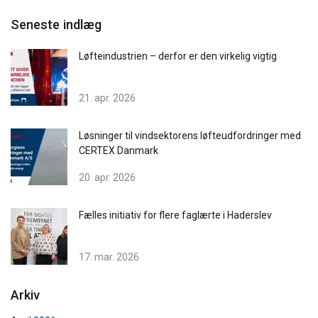
Seneste indlæg
Løfteindustrien – derfor er den virkelig vigtig
21. apr. 2026
Løsninger til vindsektorens løfteudfordringer med
CERTEX Danmark
20. apr. 2026
DANISH
Denne hjemmeside bruger
ENGLISH TRANSLATION
Fælles initiativ for flere faglærte i Haderslev
cookies
Vi bruger cookies til at tilpasse indhold,
17. mar. 2026
annoncer og til at analysere vores trafik. Vi deler
også oplysninger om din brug af vores websted
Arkiv
med vores annoncerings- og analysepartnere,