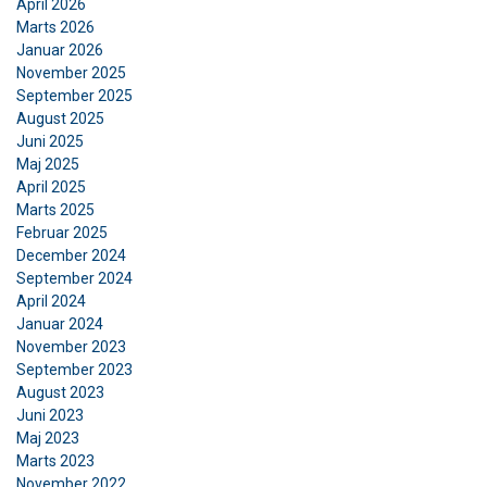
April 2026
som kan kombinere dem med andre
Marts 2026
oplysninger, som du har givet dem, eller som de
Januar 2026
har indsamlet fra din brug af deres tjenester.
November 2025
Privatlivspolitik
September 2025
August 2025
Absolut
Ydeevne
Målretning
Juni 2025
nødvendige
Maj 2025
April 2025
Marts 2025
Februar 2025
Funktionalitet
Uklassificerede
December 2024
September 2024
April 2024
Januar 2024
November 2023
ACCEPTER ALLE
September 2023
August 2023
AFVIS ALLE
Juni 2023
Maj 2023
Marts 2023
VIS DETALJER
November 2022