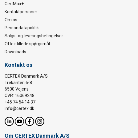
CertMax+
Kontaktpersoner
Om os
Persondatapolitik
Salgs- og leveringsbetingelser
Ofte stillede spørgsmål
Downloads
Kontakt os
CERTEX Danmark A/S
Trekanten 6-8
6500 Vojens
CVR: 16069248
+45 74 54 14 37
info@certex.dk
Om CERTEX Danmark A/S