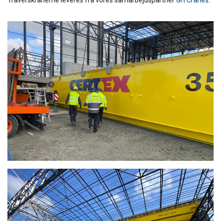
Traverskranerne leveres fra vores samarbejdspartner
GH Cranes
.