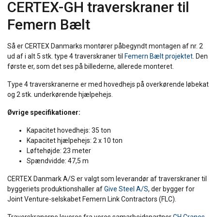
CERTEX-GH traverskraner til
Femern Bælt
Så er CERTEX Danmarks montører påbegyndt montagen af nr. 2
ud af i alt 5 stk. type 4 traverskraner til
Femern Bælt projektet
. Den
første er, som det ses på billederne, allerede monteret.
Type 4 traverskranerne er med hovedhejs på overkørende løbekat
og 2 stk. underkørende hjælpehejs.
Øvrige specifikationer:
Kapacitet hovedhejs: 35 ton
Kapacitet hjælpehejs: 2 x 10 ton
Løftehøjde: 23 meter
Spændvidde: 47,5 m
CERTEX Danmark A/S er valgt som leverandør af traverskraner til
byggeriets produktionshaller af
Give Steel A/S
, der bygger for
Joint Venture-selskabet Femern Link Contractors (FLC).