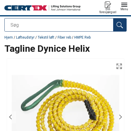
Din
Menu
forespørgsel
Søg
Produktet blev tilføjet til din forespørgsel
Hjem
/
Løfteudstyr
/
Tekstil løft
/
Fiber reb
/
HMPE Reb
Tagline Dynice Helix