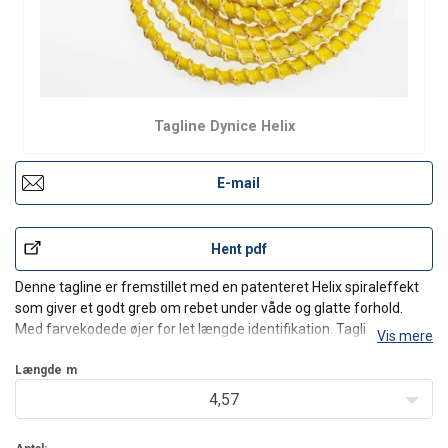
Tagline Dynice Helix
E-mail
Hent pdf
Denne tagline er fremstillet med en patenteret Helix spiraleffekt
som giver et godt greb om rebet under våde og glatte forhold.
Med farvekodede øjer for let længde identifikation. Taglinen er
Vis mere
fremstillet i gul for god synlighed.
Rebet er modstandsdygtigt overfor vridninger, da det er
Længde
m
fremstillet
4,57