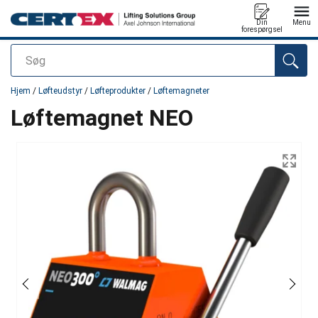
Din
Menu
forespørgsel
Søg
Produktet blev tilføjet til din forespørgsel
Hjem
/
Løfteudstyr
/
Løfteprodukter
/
Løftemagneter
Løftemagnet NEO