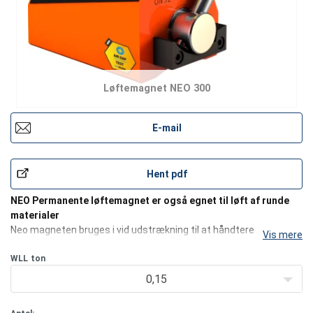
Løftemagnet NEO 300
E-mail
Hent pdf
NEO Permanente løftemagnet er også egnet til løft af runde
materialer
Neo magneten bruges i vid udstrækning til at håndtere
Vis mere
ferromagnetiske materialer i metalindustrien - i workshops, på
byggepladser, i lagre til halvfabrikata, ved håndtering af
WLL
ton
stålemner, værktøj, plader, metalprofilerede
0,15