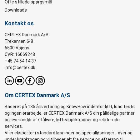
Ofte stillede spørgsmål
Downloads
Kontakt os
CERTEX Danmark A/S
Trekanten 6-8
6500 Vojens
CVR: 16069248
+45 74 54 14 37
info@certex.dk
Om CERTEX Danmark A/S
Baseret på 135 års erfaring og KnowHow indenfor løft, load tests
og ingeniørarbejde, er CERTEX Danmark A/S din pålidelige partner
og leverandør af stålwire, løfteapplikationer og relaterede
services.
Vi er eksperter i standard løsninger og specialløsninger - over og
under krankrogen og vi tilbyder alt fra service og eftersyn til