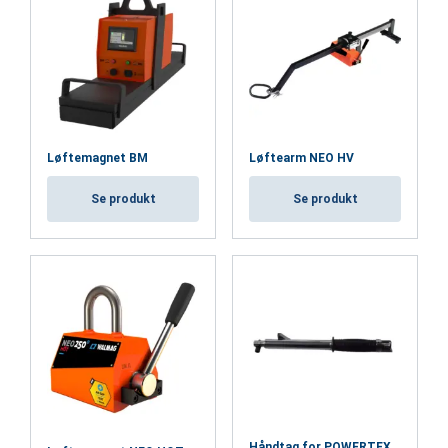
Arbejdstemperatur:
Overflade:
Standard:
Sikkerhedsfaktor:
Løftemagnet BM
Løftearm NEO HV
Se produkt
Se produkt
Håndtag for POWERTEX