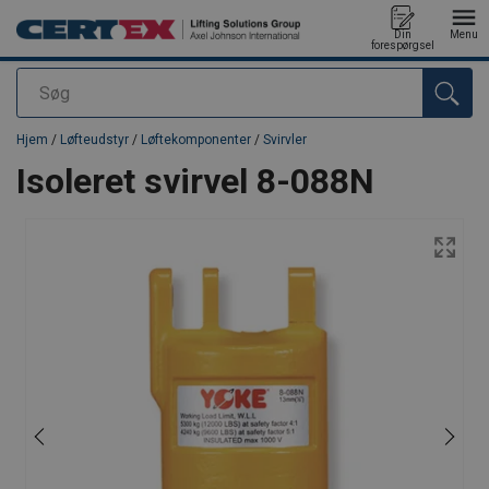
Din
Menu
forespørgsel
Søg
Produktet blev tilføjet til din forespørgsel
Hjem
/
Løfteudstyr
/
Løftekomponenter
/
Svirvler
Isoleret svirvel 8-088N