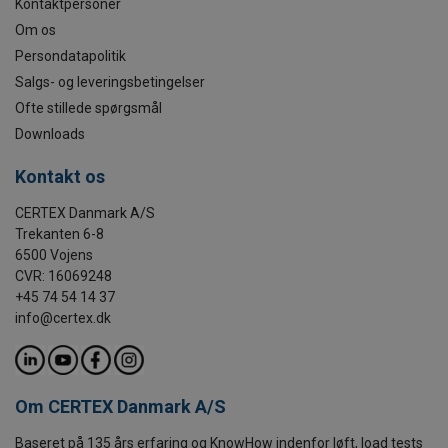
Kontaktpersoner
Om os
Persondatapolitik
Salgs- og leveringsbetingelser
Ofte stillede spørgsmål
Downloads
Kontakt os
CERTEX Danmark A/S
Trekanten 6-8
6500 Vojens
CVR: 16069248
+45 74 54 14 37
info@certex.dk
Om CERTEX Danmark A/S
Baseret på 135 års erfaring og KnowHow indenfor løft, load tests