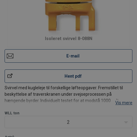
Isoleret svirvel 8-088N
E-mail
Hent pdf
Svirvel med kugleleje til forskellige løfteopgaver. Fremstillet til
beskyttelse af traverskranen under svejseprocessen på
hængende byrder. Individuelt testet for at modstå 1000 volt
Vis mere
isoleret med testcertifikat.
For fastgørelse af ophængsdele behøves der boltsikringssæt, som
WLL
ton
bestilles separat
2
2