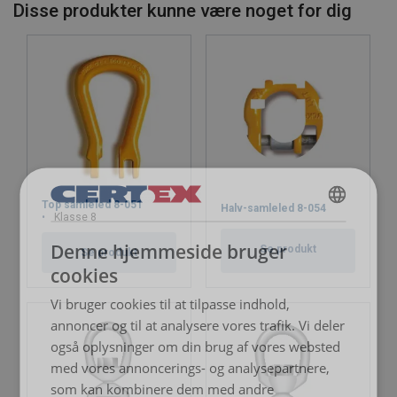
Disse produkter kunne være noget for dig
Sikkerhedsfaktor:
Klasse:
Top samleled 8-051
Halv-samleled 8-054
Klasse 8
DANISH
Denne hjemmeside bruger
Se produkt
ENGLISH TRANSLATION
Se produkt
cookies
Vi bruger cookies til at tilpasse indhold,
annoncer og til at analysere vores trafik. Vi deler
også oplysninger om din brug af vores websted
med vores annoncerings- og analysepartnere,
som kan kombinere dem med andre