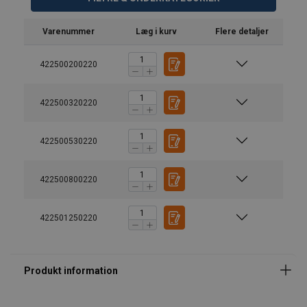
Varenummer
Læg i kurv
Flere detaljer
422500200220
422500320220
422500530220
422500800220
422501250220
Egenskaber:
Materiale:
Mærkning:
Overflade:
Standard: