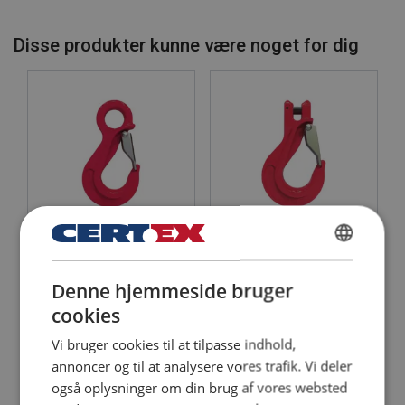
Disse produkter kunne være noget for dig
Materiale:
Mærkning:
Overflade:
Standard:
Bemærk:
Sikkerhedsfaktor:
Lastkrog m/øje
Lastkrog m/gaffel
Klasse:
POWERTEX SH
POWERTEX SHC
DANISH
Klasse 10
Klasse 10
Denne hjemmeside bruger
ENGLISH TRANSLATION
Se produkt
Se produkt
cookies
Vi bruger cookies til at tilpasse indhold,
annoncer og til at analysere vores trafik. Vi deler
også oplysninger om din brug af vores websted