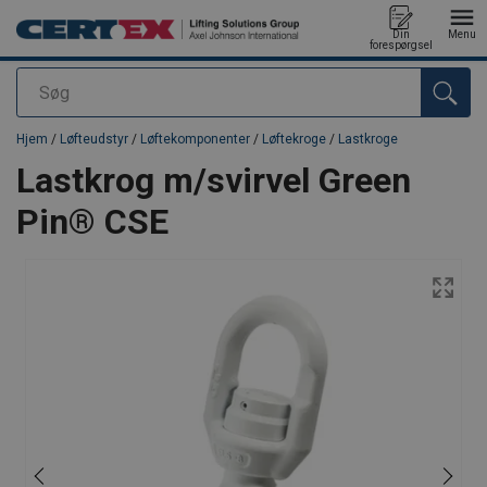
Din
Menu
forespørgsel
Søg
Produktet blev tilføjet til din forespørgsel
Hjem
/
Løfteudstyr
/
Løftekomponenter
/
Løftekroge
/
Lastkroge
Lastkrog m/svirvel Green
Pin® CSE