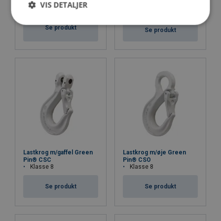
VIS DETALJER
UCSCT
Klasse 10
Klasse 10
Se produkt
Se produkt
Lastkrog m/gaffel Green
Lastkrog m/øje Green
Pin® CSC
Pin® CSO
Klasse 8
Klasse 8
Se produkt
Se produkt