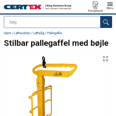
Din
Menu
forespørgsel
Søg
Produktet blev tilføjet til din forespørgsel
Hjem
/
Løfteudstyr
/
Løfteåg
/
Pallegafler
Stilbar pallegaffel med bøjle