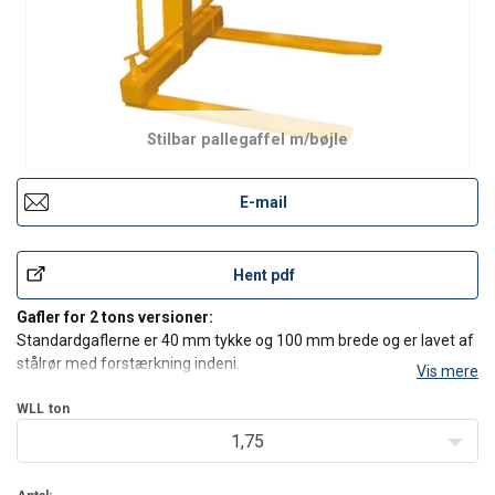
Stilbar pallegaffel m/bøjle
E-mail
Hent pdf
Gafler for 2 tons versioner:
Standardgaflerne er 40 mm tykke og 100 mm brede og er lavet af
stålrør med forstærkning indeni.
Vis mere
Massivgaflerne er 30 mm tykke og 150 mm brede, de er lavet af
massivt højstyrke stål og er velegnet for håndtering af
WLL
ton
murstenspaller.
1,75
Gafler for 3 tons versioner:
Massivg