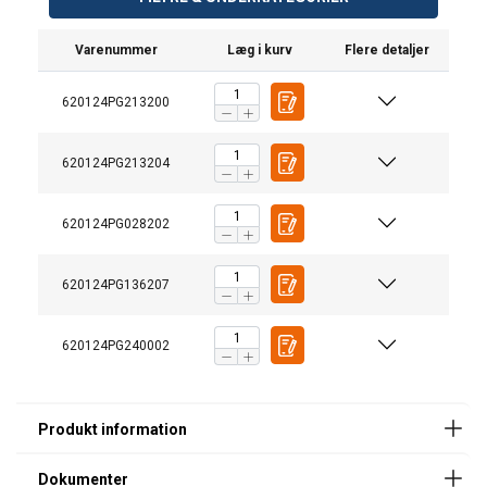
Varenummer
Læg i kurv
Flere detaljer
620124PG213200
620124PG213204
620124PG028202
620124PG136207
Overflade:
620124PG240002