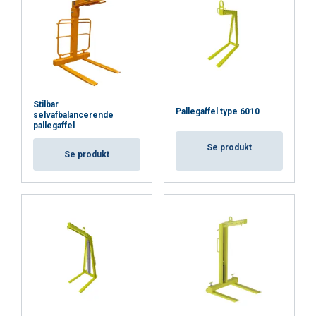
Funktionalitet
Uklassificerede
Stilbar
Pallegaffel type 6010
selvafbalancerende
pallegaffel
ACCEPTER ALLE
Se produkt
Se produkt
AFVIS ALLE
VIS DETALJER