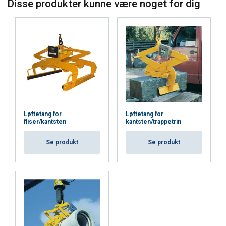
oplysninger, som du har givet dem, eller som de
Disse produkter kunne være noget for dig
har indsamlet fra din brug af deres tjenester.
Privatlivspolitik
Absolut
Ydeevne
Målretning
nødvendige
Funktionalitet
Uklassificerede
Løftetang for
Løftetang for
fliser/kantsten
kantsten/trappetrin
Brugsanvisninger
Se produkt
Se produkt
Brugsanvisning Mekaniske taenger DK.pdf
ACCEPTER ALLE
AFVIS ALLE
VIS DETALJER