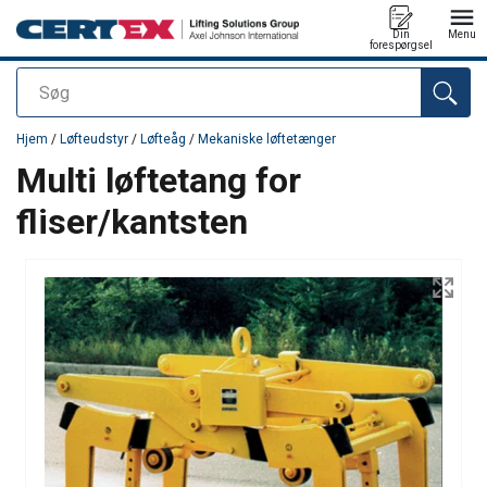
Din
Menu
forespørgsel
Søg
Produktet blev tilføjet til din forespørgsel
Hjem
/
Løfteudstyr
/
Løfteåg
/
Mekaniske løftetænger
Multi løftetang for
fliser/kantsten