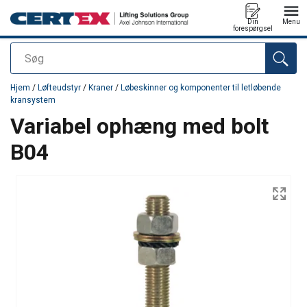
Din
Menu
forespørgsel
Søg
Produktet blev tilføjet til din forespørgsel
Hjem
/
Løfteudstyr
/
Kraner
/
Løbeskinner og komponenter til letløbende
kransystem
Variabel ophæng med bolt
B04