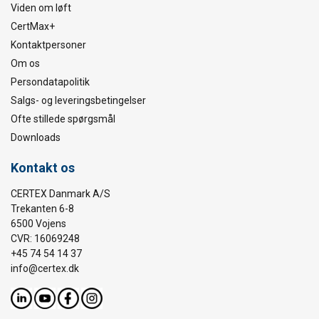
Viden om løft
CertMax+
Kontaktpersoner
Om os
Persondatapolitik
Salgs- og leveringsbetingelser
Ofte stillede spørgsmål
Downloads
Kontakt os
CERTEX Danmark A/S
Trekanten 6-8
6500 Vojens
CVR: 16069248
+45 74 54 14 37
info@certex.dk