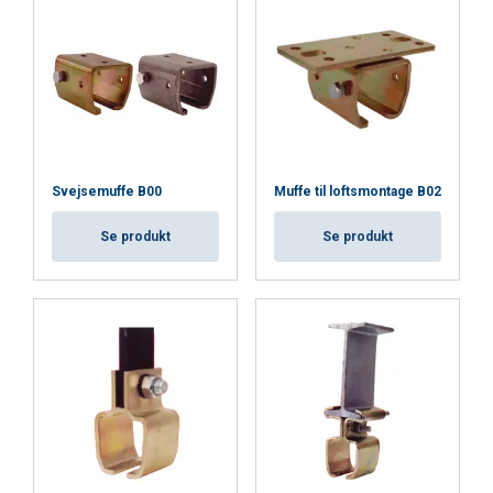
som kan kombinere dem med andre
oplysninger, som du har givet dem, eller som de
har indsamlet fra din brug af deres tjenester.
Privatlivspolitik
Absolut
Ydeevne
Målretning
nødvendige
Svejsemuffe B00
Muffe til loftsmontage B02
Se produkt
Se produkt
Funktionalitet
Uklassificerede
ACCEPTER ALLE
AFVIS ALLE