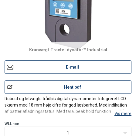
Kranvægt Tractel dynafor™ Industrial
E-mail
Hent pdf
Robust og letvægts trådløs digital dynamometer. Integreret LCD-
skærm med 18 mm høje cifre for god læsbarhed. Med indikation
af batteriafladningsstatus. Med tara, peak hold funktion, ændring
Vis mere
af enhed (kg, daN, lbs), automatisk nulstilling, automatisk stop
uden last eller variation (20 min.).
WLL
ton
Speci
1