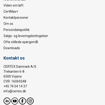
Viden om løft
CertMax+
Kontaktpersoner
Om os
Persondatapolitik
Salgs- og leveringsbetingelser
Ofte stillede spørgsmål
Downloads
Kontakt os
CERTEX Danmark A/S
Trekanten 6-8
6500 Vojens
CVR: 16069248
+45 74 54 14 37
info@certex.dk