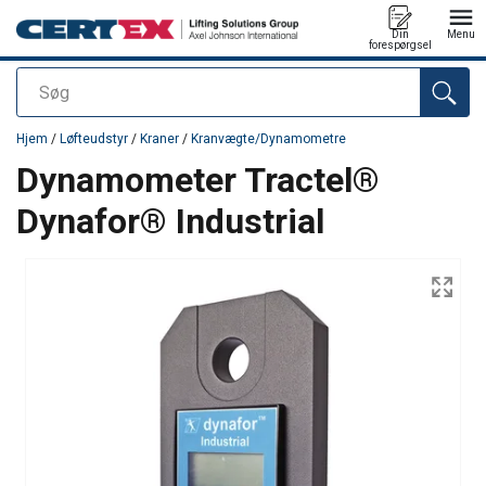
Din
Menu
forespørgsel
Søg
Produktet blev tilføjet til din forespørgsel
Hjem
/
Løfteudstyr
/
Kraner
/
Kranvægte/Dynamometre
Dynamometer Tractel®
Dynafor® Industrial