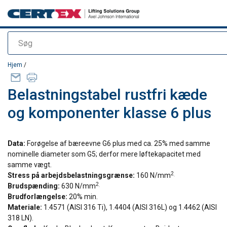
Søg
Produktet blev tilføjet til din forespørgsel
Hjem
/
Belastningstabel rustfri kæde
og komponenter klasse 6 plus
Data:
Forøgelse af bæreevne G6 plus med ca. 25% med samme
nominelle diameter som G5; derfor mere løftekapacitet med
samme vægt.
2
Stress på arbejdsbelastningsgrænse:
160 N/mm
.
2
Brudspænding:
630 N/mm
.
Brudforlængelse:
20% min.
Materiale:
1.4571 (AISI 316 Ti), 1.4404 (AISI 316L) og 1.4462 (AISI
318 LN).