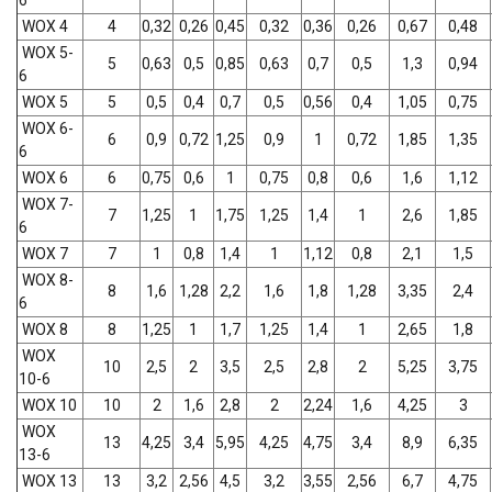
6
WOX 4
4
0,32
0,26
0,45
0,32
0,36
0,26
0,67
0,48
WOX 5-
5
0,63
0,5
0,85
0,63
0,7
0,5
1,3
0,94
6
WOX 5
5
0,5
0,4
0,7
0,5
0,56
0,4
1,05
0,75
WOX 6-
6
0,9
0,72
1,25
0,9
1
0,72
1,85
1,35
6
WOX 6
6
0,75
0,6
1
0,75
0,8
0,6
1,6
1,12
WOX 7-
7
1,25
1
1,75
1,25
1,4
1
2,6
1,85
6
WOX 7
7
1
0,8
1,4
1
1,12
0,8
2,1
1,5
WOX 8-
8
1,6
1,28
2,2
1,6
1,8
1,28
3,35
2,4
6
WOX 8
8
1,25
1
1,7
1,25
1,4
1
2,65
1,8
WOX
10
2,5
2
3,5
2,5
2,8
2
5,25
3,75
10-6
WOX 10
10
2
1,6
2,8
2
2,24
1,6
4,25
3
WOX
13
4,25
3,4
5,95
4,25
4,75
3,4
8,9
6,35
13-6
WOX 13
13
3,2
2,56
4,5
3,2
3,55
2,56
6,7
4,75