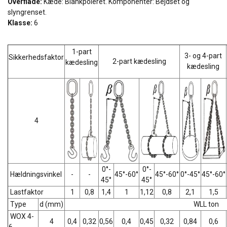
Overflade:
Kæde: Blankpoleret. Komponenter: Bejdset og
slyngrenset.
Klasse:
6
1-part
3- og 4-part
Sikkerhedsfaktor
2-part kædesling
kædesling
kædesling
4
0°-
0°-
Hældningsvinkel
-
-
45°-60°
45°-60°
0°-45°
45°-60°
45°
45°
Lastfaktor
1
0,8
1,4
1
1,12
0,8
2,1
1,5
Type
d (mm)
WLL ton
WOX 4-
4
0,4
0,32
0,56
0,4
0,45
0,32
0,84
0,6