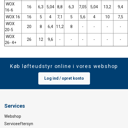
WOX
16
6,3
5,04
8,8
6,3
7,05
5,04
13,2
9,4
16-6
WOX 16
16
5
4
7,1
5
5,6
4
10
7,5
WOX
20
8
6,4
11,2
8
-
-
-
-
20-5
WOX
26
12
9,6
-
-
-
-
-
-
26- 4+
Køb løfteudstyr online i vores webshop
Log ind / opret konto
Services
Webshop
Serviceeftersyn