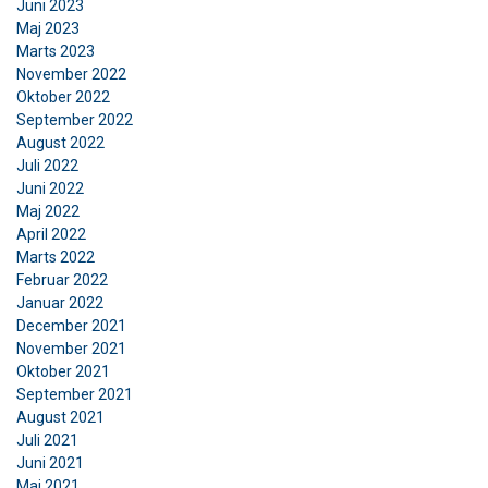
Juni 2023
Maj 2023
Marts 2023
November 2022
DANISH
Oktober 2022
Denne hjemmeside bruger
September 2022
ENGLISH TRANSLATION
August 2022
cookies
Juli 2022
Vi bruger cookies til at tilpasse indhold,
Juni 2022
annoncer og til at analysere vores trafik. Vi deler
Maj 2022
April 2022
også oplysninger om din brug af vores websted
Marts 2022
med vores annoncerings- og analysepartnere,
Februar 2022
som kan kombinere dem med andre
Januar 2022
oplysninger, som du har givet dem, eller som de
December 2021
har indsamlet fra din brug af deres tjenester.
November 2021
Privatlivspolitik
Oktober 2021
September 2021
Absolut
Ydeevne
Målretning
August 2021
nødvendige
Juli 2021
Juni 2021
Maj 2021