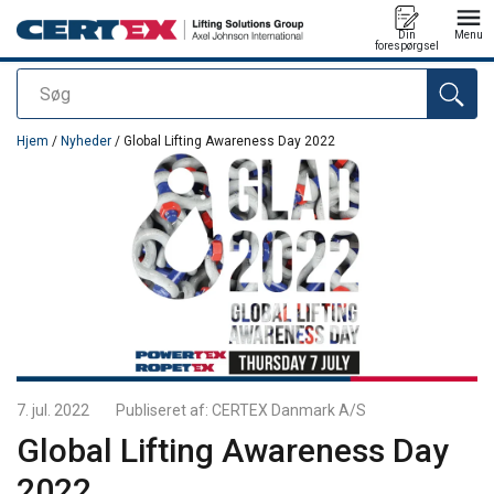
Din
Menu
forespørgsel
Søg
Produktet blev tilføjet til din forespørgsel
Hjem
/
Nyheder
/ Global Lifting Awareness Day 2022
7. jul. 2022
Publiseret af:
CERTEX Danmark A/S
Global Lifting Awareness Day
2022