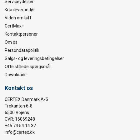
Serviceydelser
Kranleverandør
Viden om løft
CertMax+
Kontaktpersoner
Om os
Persondatapolitik
Salgs- og leveringsbetingelser
Ofte stillede spørgsmål
Downloads
Kontakt os
CERTEX Danmark A/S
Trekanten 6-8
6500 Vojens
CVR: 16069248
+45 74 54 14 37
info@certex.dk