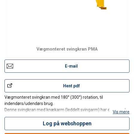
Vægmonteret svingkran PMA
E-mail
Hent pdf
Vægmonteret svingkran med 180° (300°) rotation, til
indendørs/udendørs brug.
Denne svingkran med knækarm (leddelt svingarm) har en meget
Vis mere
reduceret indbygningshøjde. Den inderste kranarm kan rotere
180° grader og den yderste 300°. Den leddelte konstruktion gør
Log på webshoppen
håndtering af emner på svært t