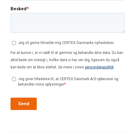
Spændvidde (m) /
2
2,5
3
3,5
4
4,5
5
Kapacitet (kg)
125
x
x
x
x
x
x
x
250
x
x
x
x
x
x
x