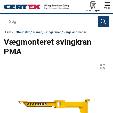
Din
Menu
forespørgsel
Søg
Produktet blev tilføjet til din forespørgsel
Hjem
/
Løfteudstyr
/
Kraner
/
Svingkraner
/
Vægsvingkraner
Vægmonteret svingkran
PMA