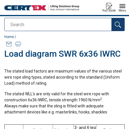
Your quote
Menu
Search
added to your quote
Home
/
Load diagram SWR 6x36 IWRC
The stated load factors are maximum values of the various steel
wire rope sling types, stated according to the standard (Uniform
Load) method of rating.
The stated WLL's are only valid for the steel wire rope with
2
construction 6x36 IWRC, tensile strength 1960 N/mm
.
Always make sure that the sling is fitted with adequate
attachment devices like e.g. masterlinks, hooks, shackles.
3- and 4-leg