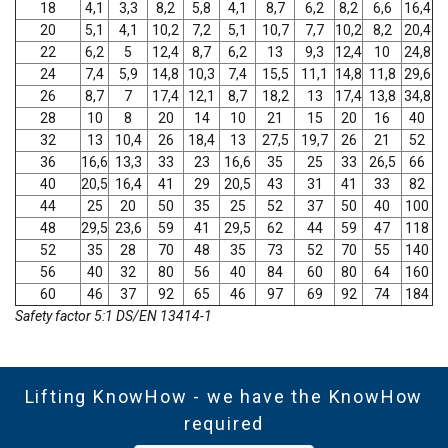
18
4,1
3,3
8,2
5,8
4,1
8,7
6,2
8,2
6,6
16,4
20
5,1
4,1
10,2
7,2
5,1
10,7
7,7
10,2
8,2
20,4
22
6,2
5
12,4
8,7
6,2
13
9,3
12,4
10
24,8
24
7,4
5,9
14,8
10,3
7,4
15,5
11,1
14,8
11,8
29,6
26
8,7
7
17,4
12,1
8,7
18,2
13
17,4
13,8
34,8
28
10
8
20
14
10
21
15
20
16
40
32
13
10,4
26
18,4
13
27,5
19,7
26
21
52
36
16,6
13,3
33
23
16,6
35
25
33
26,5
66
40
20,5
16,4
41
29
20,5
43
31
41
33
82
44
25
20
50
35
25
52
37
50
40
100
48
29,5
23,6
59
41
29,5
62
44
59
47
118
52
35
28
70
48
35
73
52
70
55
140
56
40
32
80
56
40
84
60
80
64
160
60
46
37
92
65
46
97
69
92
74
184
Safety factor 5:1 DS/EN 13414-1
Lifting KnowHow - we have the KnowHow
required