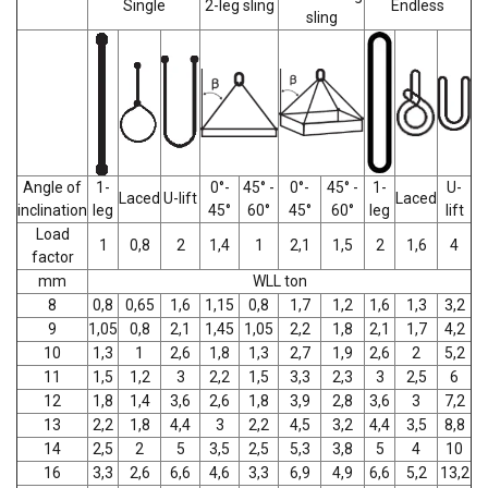
Single
2-leg sling
Endless
sling
Angle of
1-
0°-
45° -
0°-
45° -
1-
U-
Laced
U-lift
Laced
inclination
leg
45°
60°
45°
60°
leg
lift
Load
1
0,8
2
1,4
1
2,1
1,5
2
1,6
4
factor
mm
WLL ton
8
0,8
0,65
1,6
1,15
0,8
1,7
1,2
1,6
1,3
3,2
9
1,05
0,8
2,1
1,45
1,05
2,2
1,8
2,1
1,7
4,2
10
1,3
1
2,6
1,8
1,3
2,7
1,9
2,6
2
5,2
11
1,5
1,2
3
2,2
1,5
3,3
2,3
3
2,5
6
12
1,8
1,4
3,6
2,6
1,8
3,9
2,8
3,6
3
7,2
13
2,2
1,8
4,4
3
2,2
4,5
3,2
4,4
3,5
8,8
14
2,5
2
5
3,5
2,5
5,3
3,8
5
4
10
16
3,3
2,6
6,6
4,6
3,3
6,9
4,9
6,6
5,2
13,2