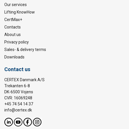
Our services
Lifting KnowHow
CertMax+
Contacts
About us
Privacy policy
Sales- & delivery terms
Downloads
Contact us
CERTEX Danmark A/S
Trekanten 6-8
DK-6500 Vojens
CVR: 16069248
+45 74 54 14 37
info@certex.dk