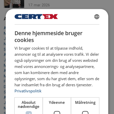
17. mar. 2026
Arkiv
DANISH
April 2026
Denne hjemmeside bruger
ENGLISH TRANSLATION
Marts 2026
cookies
Januar 2026
November 2025
Vi bruger cookies til at tilpasse indhold,
September 2025
annoncer og til at analysere vores trafik. Vi deler
August 2025
også oplysninger om din brug af vores websted
Juni 2025
Maj 2025
med vores annoncerings- og analysepartnere,
April 2025
som kan kombinere dem med andre
Marts 2025
oplysninger, som du har givet dem, eller som de
Februar 2025
har indsamlet fra din brug af deres tjenester.
December 2024
Privatlivspolitik
September 2024
April 2024
Absolut
Ydeevne
Målretning
Januar 2024
nødvendige
November 2023
September 2023