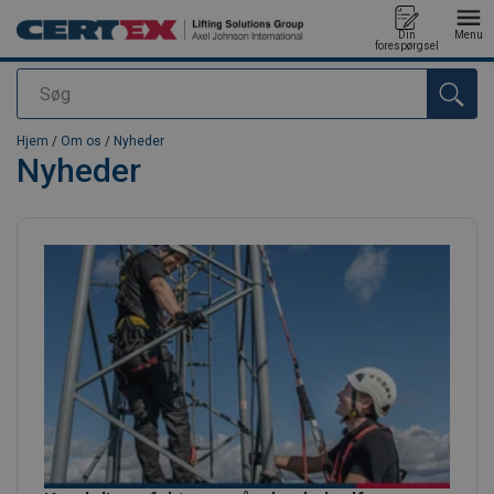
Din
Menu
forespørgsel
Søg
Produktet blev tilføjet til din forespørgsel
Hjem
/
Om os
/
Nyheder
Nyheder