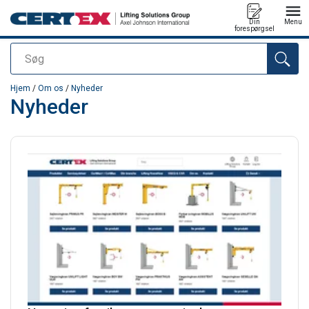
Din
Menu
forespørgsel
Søg
Produktet blev tilføjet til din forespørgsel
Hjem
/
Om os
/
Nyheder
Nyheder