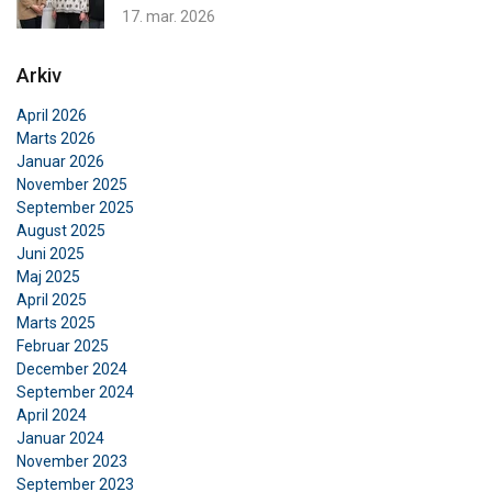
17. mar. 2026
Arkiv
DANISH
April 2026
Denne hjemmeside bruger
Marts 2026
ENGLISH TRANSLATION
Januar 2026
cookies
November 2025
Vi bruger cookies til at tilpasse indhold,
September 2025
annoncer og til at analysere vores trafik. Vi deler
August 2025
Juni 2025
også oplysninger om din brug af vores websted
Maj 2025
med vores annoncerings- og analysepartnere,
April 2025
som kan kombinere dem med andre
Marts 2025
oplysninger, som du har givet dem, eller som de
Februar 2025
har indsamlet fra din brug af deres tjenester.
December 2024
Privatlivspolitik
September 2024
April 2024
Absolut
Ydeevne
Målretning
Januar 2024
nødvendige
November 2023
September 2023